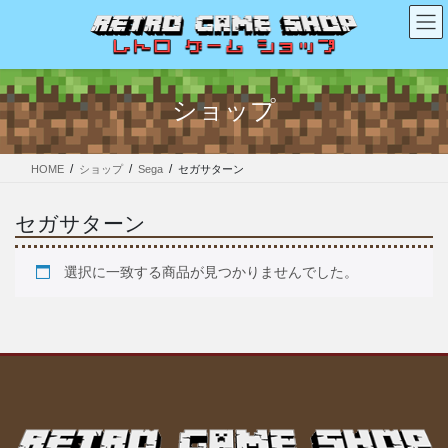
コ
ナ
ン
ビ
テ
ゲ
ン
ー
ツ
シ
ショップ
へ
ョ
ス
ン
キ
に
HOME
ショップ
Sega
セガサターン
ッ
移
プ
動
セガサターン
選択に一致する商品が見つかりませんでした。