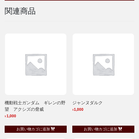
ン
関連商品
2009
個
機動戦士ガンダム ギレンの野
ジャンヌダルク
望 アクシズの脅威
1,000
¥
1,000
¥
お買い物カゴに追加
お買い物カゴに追加