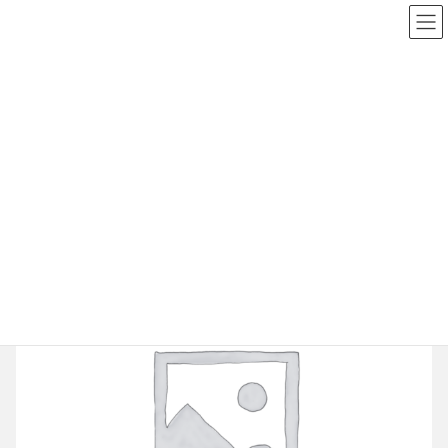
コ
ナ
ン
ビ
テ
ゲ
ン
ー
ツ
シ
ショップ
へ
ョ
ス
ン
キ
に
HOME
ショップ
Sony
PSP
ウイニングイレブン2009
ッ
移
プ
動