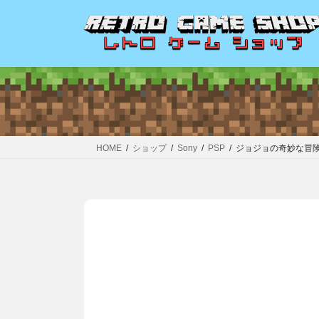
コ
ナ
ン
ビ
テ
ゲ
ン
ー
ツ
シ
へ
ョ
ス
ン
キ
に
ッ
移
HOME
ショップ
Sony
PSP
ジョジョの奇妙な冒
プ
動