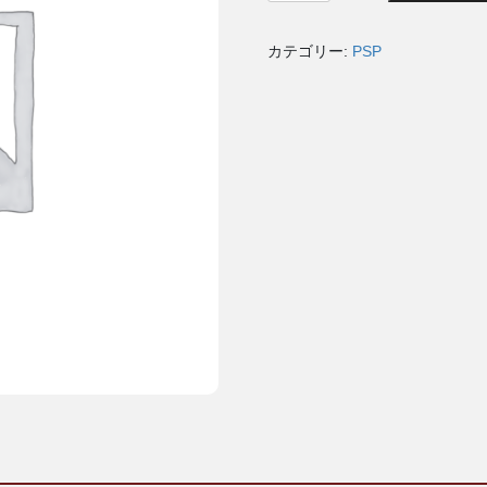
ジ
ョ
カテゴリー:
PSP
の
奇
妙
な
冒
険
オ
ー
ル
ス
タ
ー
バ
ト
ル
個