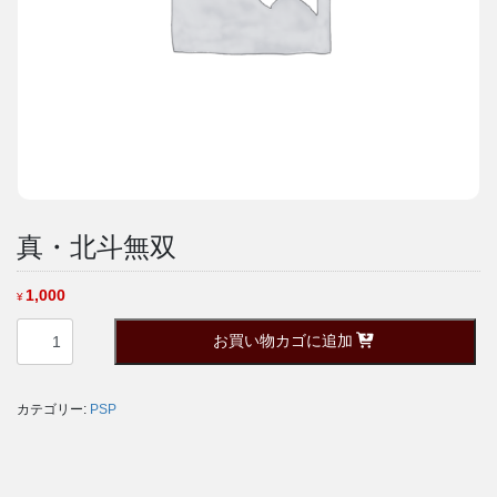
真・北斗無双
1,000
¥
真・
お買い物カゴに追加
北
斗
無
カテゴリー:
PSP
双
個