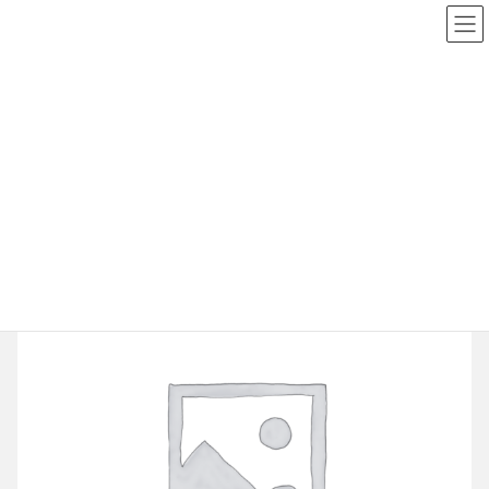
コ
ナ
ン
ビ
テ
ゲ
ン
ー
ツ
シ
ショップ
へ
ョ
ス
ン
キ
に
HOME
ショップ
Sony
PSP
真・北斗無双
ッ
移
プ
動